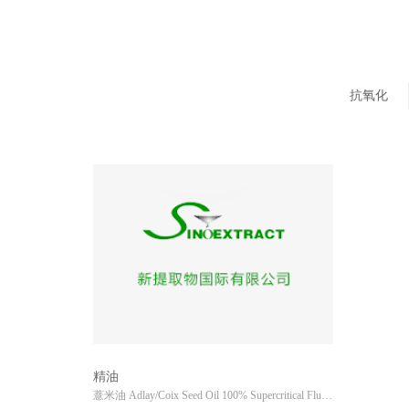
抗氧化
精油
薏米油 Adlay/Coix Seed Oil 100% Supercritical Fluid Extrac...